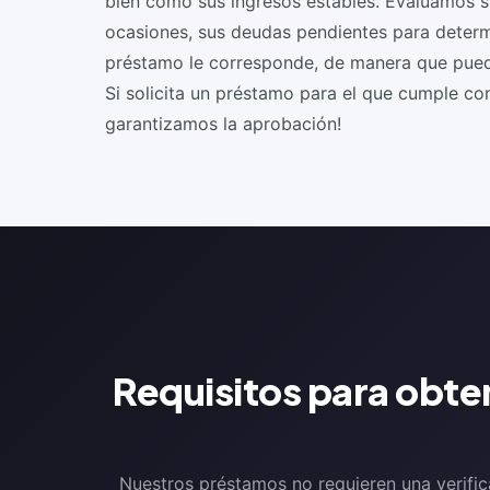
bien como sus ingresos estables. Evaluamos su
ocasiones, sus deudas pendientes para deter
préstamo le corresponde, de manera que pued
Si solicita un préstamo para el que cumple con 
garantizamos la aprobación!
Requisitos para obte
Nuestros préstamos no requieren una verificac