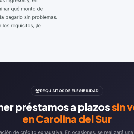
s ingresos y, en
minar qué monto de
a pagarlo sin problemas.
los requisitos, ¡le
REQUISITOS DE ELEGIBILIDAD
ner préstamos a plazos
sin 
en Carolina del Sur
ión de crédito exhaustiva. En ocasiones, se realizará una v