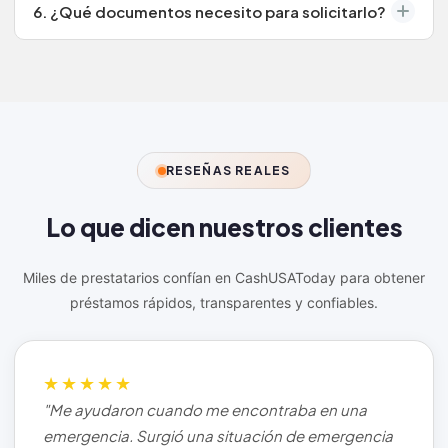
pagar por adelantado puede ahorrarle intereses.
6. ¿Qué documentos necesito para solicitarlo?
Necesitará un comprobante de ingresos, una
identificación válida o su número de Seguro Social (SSN),
y una cuenta corriente activa.
RESEÑAS REALES
Lo que dicen nuestros
clientes
Miles de prestatarios confían en CashUSAToday para obtener
préstamos rápidos, transparentes y confiables.
★★★★★
"Me ayudaron cuando me encontraba en una
emergencia. Surgió una situación de emergencia