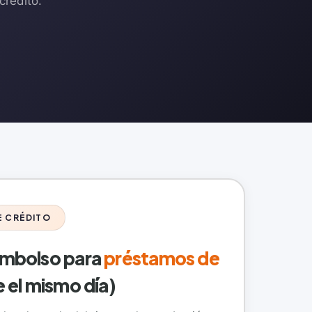
crédito.
E CRÉDITO
embolso para
préstamos de
e el mismo día)