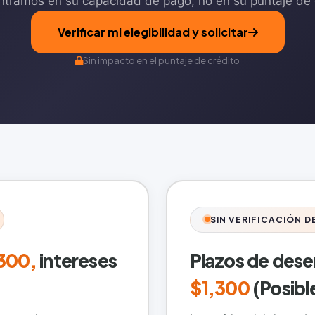
tramos en su capacidad de pago, no en su puntaje de 
Verificar mi elegibilidad y solicitar
Sin impacto en el puntaje de crédito
SIN VERIFICACIÓN D
,300,
intereses
Plazos de des
$1,300
(Posibl